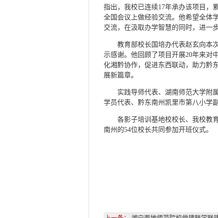
指出，我校已连续17年承办该项目，
全国会议上做经验交流。他希望全体
交流，在汲取办学智慧的同时，进一
教育部校长国培办代表赵玄向本
示感谢。他回顾了项目开展20年来对
化湘黔协作，促进东西联动，助力黔
展新篇章。
实践导师代表、湖南师范大学附
学员代表、黔东南州凯里市第八小学
各影子培训基地校校长、我校教
南州的54位校长共同参加开班仪式。
上一条：
湘宁两地师范院校党建联学联