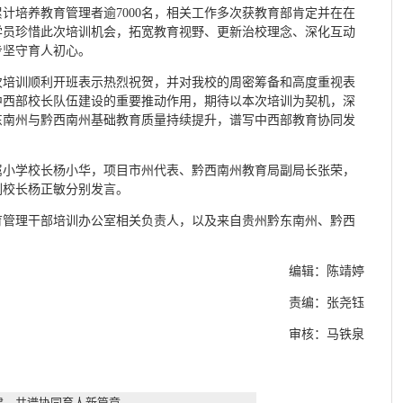
累计培养教育管理者逾7000名，相关工作多次获教育部肯定并在在
学员珍惜此次培训机会，拓宽教育视野、更新治校理念、深化互动
步坚守育人初心。
次培训顺利开班表示热烈祝贺，并对我校的周密筹备和高度重视表
中西部校长队伍建设的重要推动作用，期待以本次培训为契机，深
东南州与黔西南州基础教育质量持续提升，谱写中西部教育协同发
属小学校长杨小华，项目市州代表、黔西南州教育局副局长张荣，
副校长杨正敏分别发言。
育管理干部培训办公室相关负责人，以及来自贵州黔东南州、黔西
编辑：陈靖婷
责编：张尧钰
审核：马铁泉
建，共谱协同育人新篇章