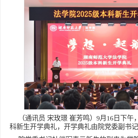
（通讯员 宋玫璟 崔芳鸣）9月16日下午
科新生开学典礼，开学典礼由院党委副书