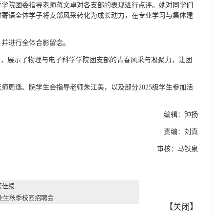
学学院团委指导老师蒋文卓对各支部的表现进行点评。她对同学们
时寄语全体学子将支部风采转化为成长动力，在专业学习与集体建
，并进行全体合影留念。
行，展示了物理与电子科学学院团支部的青春风采与凝聚力，让团
。
师周逸、院学生会指导老师朱江美，以及部分2025级学生参加活
编辑：钟扬
责编：刘真
审核：马铁泉
获佳绩
毕业生秋季校园招聘会
【
关闭
】