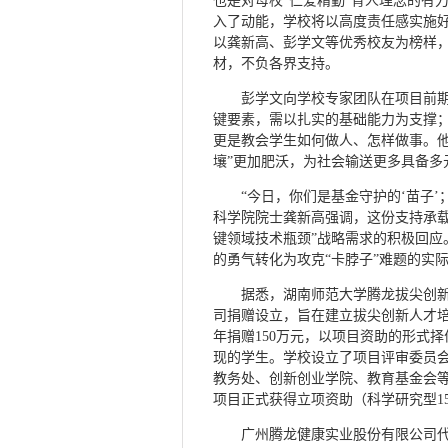
也是对母校“仁爱精勤”育人理念的有
入了动能，学校将以高度责任感实施
以龚新高、彭学文等优秀校友为榜样
材，不负各界支持。
彭学文向学校专家团队在项目前
键要素，需以扎实的基础能力为支撑；
更是教会学生如何做人、怎样做事。他
壤”更加肥沃，为社会输送更多具备多
“今日，你们是基金守护的‘苗子’
科学院院士龚新高强调，这份支持承
键领域技术瓶颈”战略需求的积极回应
的勇气转化为攻克“卡脖子”难题的实
据悉，湖南师范大学腾龙拔尖创
司捐赠设立，旨在建立拔尖创新人才培养
年捐赠150万元，以项目资助的形式
现的学生。学校设立了项目评审委员
教务处、创新创业学院、教育基金会等
项目正式获得立项资助（科学研究型1
广州腾龙健康实业股份有限公司