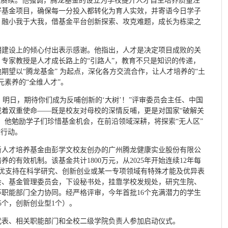
力赓续。他强调，腾龙基金的设立为学校提升人才自主培养质量注
好基金项目，确保每一分投入都转化为育人实效，并寄语今日学子
，融小我于大我，借基金平台创新探索、攻克难题，成长为栋梁之
期建设上的倾心付出表示感谢。他指出，人才是决定项目成败的关
专家教授是人才成长路上的“引路人”，教育不只是知识的传递，
期望以“腾龙基金” 为起点，深化各方交流合作，让人才培养的“土
元素养的“全维人才”。
；明日，期待你们成为反哺创新的‘大树’！”评审委员会主任、中国
载着双重使命——既是校友对母校的深情反哺，更是对国家“破解关
。他勉励学子们珍惜基金机会，在前沿领域深耕，将探索“无人区”
际行动。
新人才培养基金由彭学文校友创办的广州腾龙健康实业股份有限公
的有效机制。该基金共计1800万元，从2025年开始连续12年每
择优支持在科学研究、创新创业或某一专项领域有特殊才能及优异表
会、基金管理委员会，下设秘书处，挂靠学校发规处，研究生院、
职能部门全力协同。经严格评审，今年首批16个充满潜力的学生
5个，创新创业型1个）。
代表、相关职能部门和全校二级学院负责人参加启动仪式。