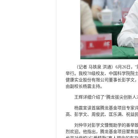
（记者 马铁泉 洪通）6月26日
举行。我校78级校友、中国科学院院
健康实业股份有限公司董事长彭学文
由副校长杨震主持。
王辉详细介绍了“腾龙拔尖创新人
杨震宣读首届腾龙基金项目专家
高、彭学文、周俊武、匡乐满、祝益
刘仲华对彭学文慷慨助学的善举
烈欢迎。他指出，腾龙基金项目聚焦