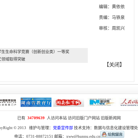
编辑：黄依依
责编：马铁泉
审核：周凯兴
学生生命科学竞赛（创新创业类）一等奖
叉领域取得突破
【
关闭
】
已有
34709639
人访问本站
访问旧版门户网站
旧版新闻网
pyRight © 2013 维护与管理：
党委宣传部
技术支持：
数据与信息化建设管理处
电话：0731-88872151 邮箱：
xww@hunnu.edu.cn