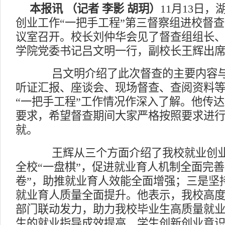
本报讯
（记者
李影
胡玥）
1
1
月
13
日，
创业工作“一把手工程”第三督察组进校督
议室召开。校长刘仲华会见了督查组组长
学院党委书记吕文明一行，副校长王辉出
吕文明介绍了此次督查的主要内容与
听证汇报、座谈会、现场督查、查阅资料
“一把手工程”工作情况作深入了解。他传
要求，希望督查期间大家严格按照要求进
就。
王辉从三个方面介绍了我校就业创业
全校
“一盘棋”，促进就业育人机制全面完善
卷”，助推就业育人效能全面增强；三是坚持
就业育人质量全面提升。他表示，我校高
部门联动发力，助力我校毕业生高质量就
生的就业指导成效提高、学生创新创业意