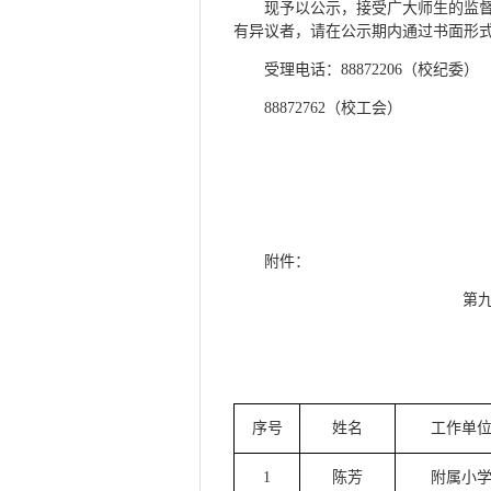
现予以公示，接受广大师生的监督，
有异议者，请在公示期内通过书面形
受理电话：88872206（校纪委）
88872762（校工会）
附件：
第
序
号
姓名
工作单
1
陈芳
附属小