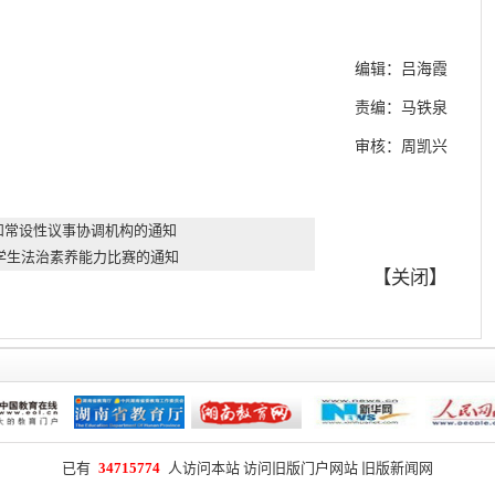
编辑：吕海霞
责编：马铁泉
审核：周凯兴
和常设性议事协调机构的通知
年学生法治素养能力比赛的通知
【
关闭
】
已有
34715774
人访问本站
访问旧版门户网站
旧版新闻网