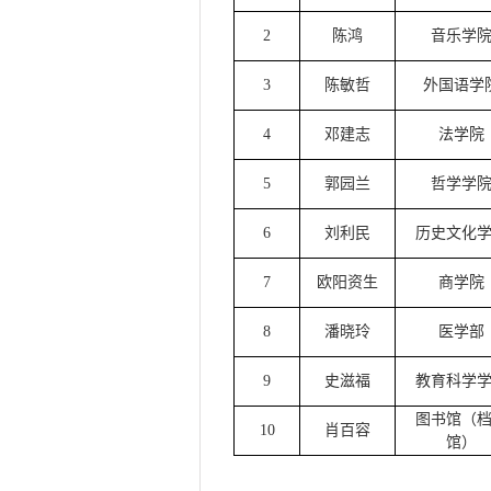
2
陈鸿
音乐学
3
陈敏哲
外国语学
4
邓建志
法学院
5
郭园兰
哲学学
6
刘利民
历史文化
7
欧阳资生
商学院
8
潘晓玲
医学部
9
史滋福
教育科学
图书馆（
10
肖百容
馆）