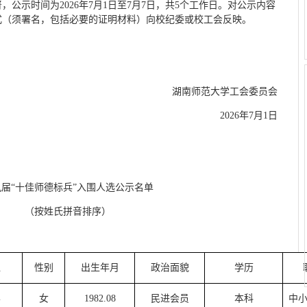
公示时间为2026年7月1日至7月7日，共5个工作日。对公示内容
式（须署名，包括必要的证明材料）向校纪委或校工会反映。
湖南师范大学工会委员会
2026年7月1日
九届“十佳师德标兵”入围人选公示名单
（按姓氏拼音排序）
位
性别
出生年月
政治面貌
学历
学
女
1982.08
民进会员
本科
中