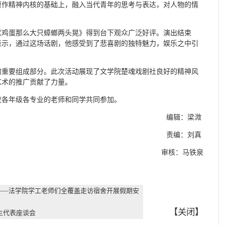
原作精神内核的基础上，融入当代青年的思考与表达，对人物的情
《鸡蛋那么大只蟑螂两头晃》得到台下观众广泛好评。演出结束
表示，通过这场话剧，他感受到了悲喜剧的独特魅力，娱乐之中引
的重要组成部分。此次活动展现了文学院楚魂戏剧社良好的精神风
艺术的推广贡献了力量。
校各年级各专业的老师和同学共同参加。
编辑：梁溦
责编：刘真
审核：马铁泉
——法学院学工老师们全覆盖走访宿舍开展假期安
【
关闭
】
生代表座谈会