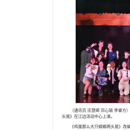
（通讯员 庄慧卿 邓心瑜 李睿
头晃》在江边活动中心上演。
《鸡蛋那么大只蟑螂两头晃》改编