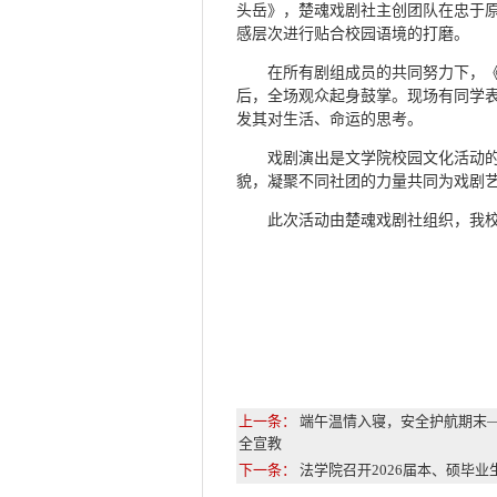
头岳》，楚魂戏剧社主创团队在忠于
感层次进行贴合校园语境的打磨。
在所有剧组成员的共同努力下，
后，全场观众起身鼓掌。现场有同学
发其对生活、命运的思考。
戏剧演出是文学院校园文化活动
貌，凝聚不同社团的力量共同为戏剧
此次活动由楚魂戏剧社组织，我
上一条：
端午温情入寝，安全护航期末
全宣教
下一条：
法学院召开2026届本、硕毕业