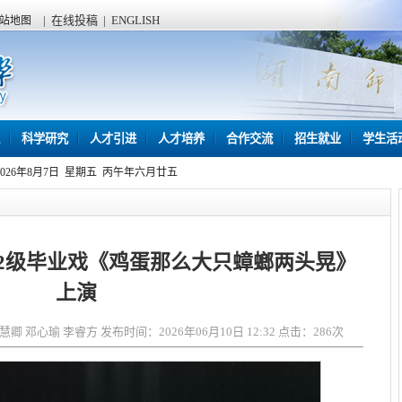
|
在线投稿
|
ENGLISH
站地图
科学研究
人才引进
人才培养
合作交流
招生就业
学生活
2026年8月7日 星期五 丙午年六月廿五
22级毕业戏《鸡蛋那么大只蟑螂两头晃》
上演
邓心瑜 李睿方 发布时间：2026年06月10日 12:32 点击：
286
次