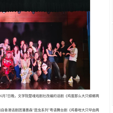
方）6月7日晚，文学院楚魂戏剧社改编的话剧《鸡蛋那么大只蟑螂两
自香港话剧团潘惠森“昆虫系列”粤语舞台剧《鸡春咁大只曱由两