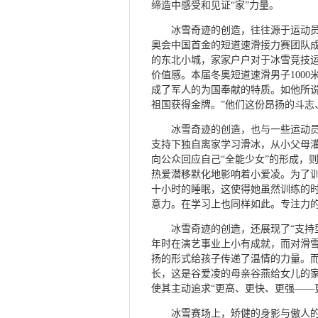
缔造中感受和见证“家”力量。
冰雪奇迹的创造，往往源于运动
奥会中国首金的短道速滑接力赛团队
的东北小城，家家户户对于冰雪竞技
价值感。本届冬奥短道速滑男子100
成了军人的为国奉献的特质。如他所
祖国获得金牌。”他们这份昂扬的斗志
冰雪奇迹的创造，也与一些运动员
支持下独自离家学习滑冰，从小父母
向公众回应自己“全能少女”的形成，
热爱潜移默化地影响着小爱凌。为了
十小时的睡眠，这使得她虽然训练的
意力。在学习上也同样如此。专注力
冰雪奇迹的创造，还展现了“支持
年时在演艺事业上小有成就，而对滑
扬的形式给孩子传递了温情的力量。
长，这是谷爱凌的母亲谷燕给女儿的家
使其主动追求“更高、更快、更强——
冰雪赛场上，矫健的身影与傲人