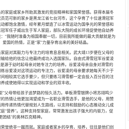
员的家庭或家乡所助其激发的竞技精神和家国荣誉感。获得本届冬
成员范可新的家乡是黑龙江省七台河市，这个孕育了十位速滑冠军
运动都饱含激情，经年累月塑造了以冰雪运动为国争光的荣誉感和
0米冠军任子威出生于军人家庭，部队大院的成长环境促使他自幼养
说：“我随时准备为祖国奉献一切，目前我所能做的最大贡献就是为
、爱国的热情，正是“家”力量孕育出来的美好结晶。
家庭对其毅力与专注力的培育息息相关。武大靖13岁便在父母的
灌输给他的信念让他最终成功入选国家队。自由式滑雪冠军谷爱凌
则是源于幼时起母亲对她专注力的培养。谷爱凌母亲自身对滑雪的
训练谷爱凌对这项运动的专注力，谷爱凌的母亲要求她每天不少于
时间相较其它选手要少，但只要练习滑雪都一定会投入百分百的注
的养成使她得以实现运动和学业的双丰收。
型”父母带给孩子追梦路的恒久活力。单板滑雪银牌小将苏翊鸣少
雪的热情让他更加渴望成为一名职业滑雪选手，是他的父母，用赞
而用传递热情代替规划人生路线，以支持和鼓励的心态推动女儿成
庭“营养”。这种支持型家庭，常常激发出孩子强大的内驱力，促
更团结”的奥林匹克精神。
的荣誉绝非一蹴而就。家庭或者家乡的孕育、培养，往往是他们创