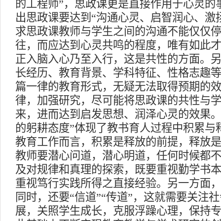
的工程师”，思政课更是直接作用于心灵的
出思政课要达到“沟通心灵、启智润心、激
求思政课教师与学生之间的沟通不能仅仅
往，而应达到心灵共鸣的程度，唯有如此
正入脑入心乃至入行，这是共性的方面。
长经历、教育背景、学科特征、性格志趣
篇一律的教育形式，无疑无法取得预期的
律，加强研究，尽可能将思政课的共性与
来，进而达到启发思想、润泽心灵的效果。
的躬耕态度”体现了教书育人过程中积累与
教育工作而言，积累是释放的前提，释放
教师要潜心问道，潜心明道，任何时候都
及对规律和真理的探索，既要重视勤学书
重视笃行实践所得之直接经验。另一方面，教
同时，还要“信道”“传道”，这就需要关注
展，关照学生成长，克服浮躁心理，保持