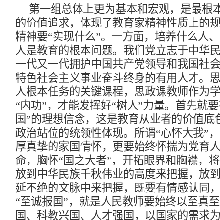
第一组总体上更为基本和宏观，是最根
的价值追求，体现了教育家精神性质上的
精神要
“实现什么”。一方面，培养什么人
人是教育的根本问题。我们党立志于中华
一代又一代拥护中国共产党领导和我国社
特色社会主义事业奋斗终身的有用人才。
人根本任务的关键课程，思政课教师作为
“内功”，才能发挥好“树人”力量。首先就
国”的理想信念，这是教育从业者的价值底
政治站位的统领性体现。所谓“心怀大我”
厚真挚的家国情怀，更要始终怀揣为党育
命，胸怀“国之大者”，开拓眼界和胸襟，
放到中华民族千秋伟业的高度来把握，放
延不绝的文脉中来把握，既要有情感认同
“至诚报国”，就是人民教师要始终以至真
国、科教兴国、人才强国，以国家的需求