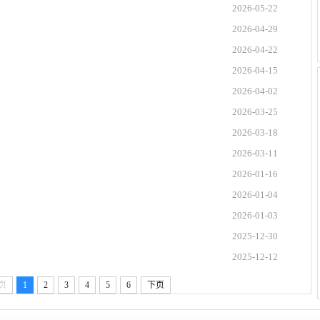
2026-05-22
2026-04-29
2026-04-22
2026-04-15
2026-04-02
2026-03-25
2026-03-18
2026-03-11
2026-01-16
2026-01-04
2026-01-03
2025-12-30
2025-12-12
页
1
2
3
4
5
6
下页