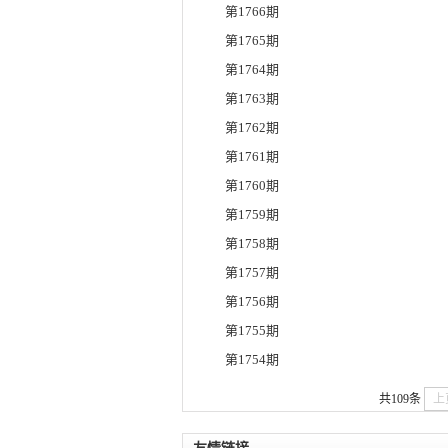
第1766期
第1765期
第1764期
第1763期
第1762期
第1761期
第1760期
第1759期
第1758期
第1757期
第1756期
第1755期
第1754期
共109条
上