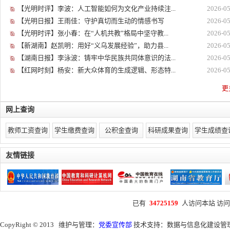
【光明时评】李波：人工智能如何为文化产业持续注...
2026-05
【光明日报】王雨佳：守护真切而生动的情感书写
2026-05
【光明时评】张小春：在“人机共教”格局中坚守教...
2026-05
【新湖南】赵凯明：用好“义乌发展经验”，助力县...
2026-05
【湖南日报】李泳波：铸牢中华民族共同体意识的法...
2026-05
【红网时刻】杨安：新大众体育的生成逻辑、形态特...
2026-05
更多
网上查询
教师工资查询
学生缴费查询
公积金查询
科研成果查询
学生成绩查
友情链接
已有
34725159
人访问本站
访问
CopyRight © 2013 维护与管理：
党委宣传部
技术支持：
数据与信息化建设管