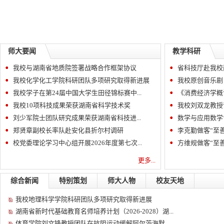
师大要闻
教学科研
我校与湖南省地质院签署战略合作框架协议
省科技厅赴我校两
我校化学化工学院科研团队多项研究取得新进展
我校原创音乐剧《
我校学子在第24届中国大学生田径锦标赛中...
《消费经济学概
我校10项科技成果荣获湖南省科学技术奖
我校刘双龙教授课题
刘少军院士团队研究成果荣获湖南省科技进...
数学与应用数学专
郑贤章副校长率队赴安化县折尔村调研
李克勤做客“至善
校党委理论学习中心组开展2026年度第七次...
方维规做客“至善
更多...
综合新闻
特别策划
师大人物
校友天地
我校地理科学学院科研团队多项研究取得新进展
湖南省新时代基础教育名师培养计划（2026-2028）湖...
体育学院刘文锋教授团队在抗阻运动缓解阿尔茨海默...